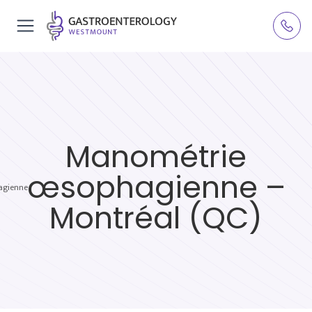
Manométrie
œsophagienne –
agienne
Montréal (QC)