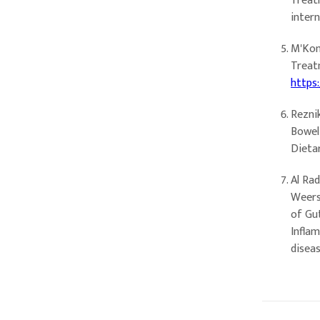
Treat
intern
M'Koma
Treatm
https
Reznik
Bowel
Dietar
Al Radi
Weersm
of Gu
Infla
diseas