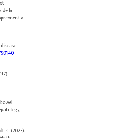
 et
 de la
apprennent à
 disease.
6/S0140-
017).
y bowel
epatology,
dt, C. (2023).