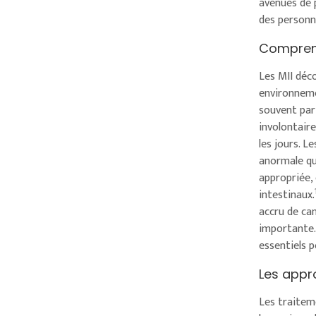
avenues de 
des personn
Comprendr
‍‍Les MII d
environneme
souvent par 
involontair
les jours. L
anormale qui
appropriée,
intestinaux.
accru de can
importante.
essentiels p
Les appr
Les traitem