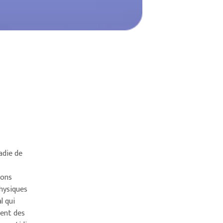
n
adie de
ions
physiques
l qui
rent des