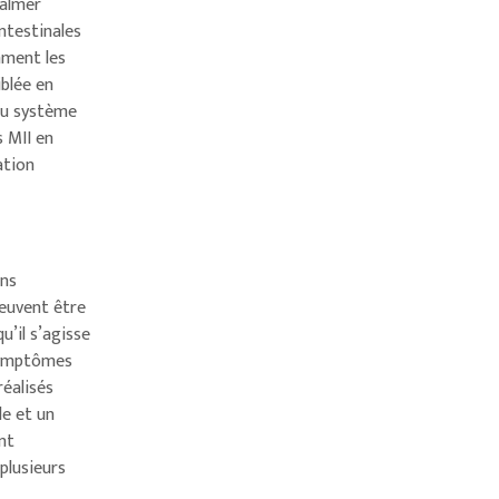
calmer
intestinales
mment les
iblée en
 du système
 MII en
ation
ons
peuvent être
u’il s’agisse
 symptômes
réalisés
de et un
nt
plusieurs