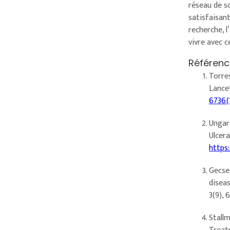
réseau de s
satisfaisant
recherche, l
vivre avec c
Référenc
Torres
Lance
6736(
Ungaro
Ulcera
https
Gecse,
disea
3(9),
Stallm