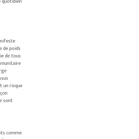
e quotidien
anifeste
e de poids
ie de tous
immunitaire
arge
ssus
t un risque
açon
e sont
ents comme