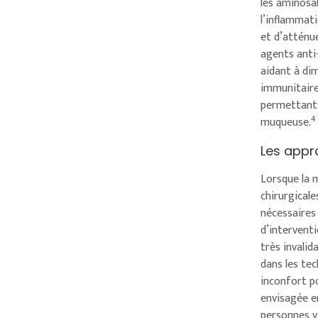
les aminosa
l’inflammati
et d’atténu
agents anti-
aidant à di
immunitaire
permettant, 
4
muqueuse.
Les appr
Lorsque la m
chirurgical
nécessaires 
d’intervent
très invalid
dans les te
inconfort p
envisagée en
personnes v