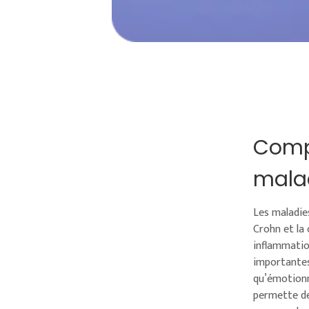
Compr
malad
Les maladies
Crohn et la
inflammatio
importantes
qu’émotionne
permette de