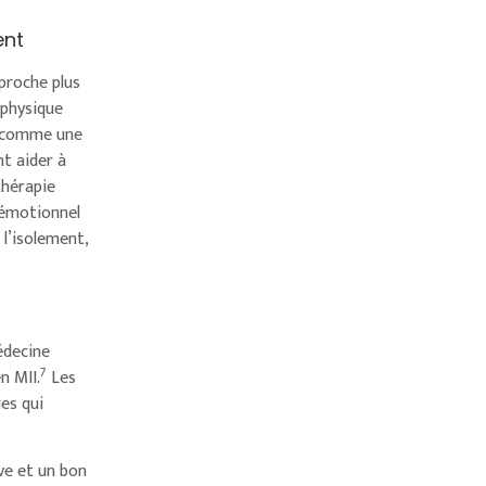
ent
proche plus
 physique
s, comme une
t aider à
thérapie
 émotionnel
 l’isolement,
édecine
7
n MII.
Les
ues qui
ive et un bon