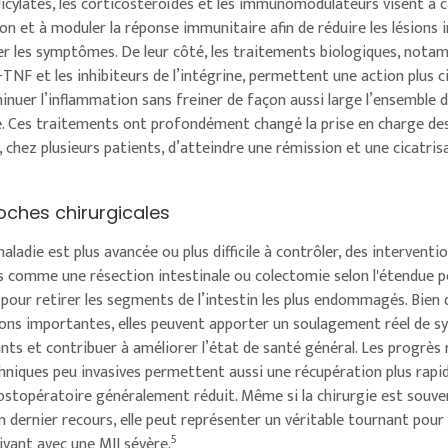
licylates, les corticostéroïdes et les immunomodulateurs visent à 
on et à moduler la réponse immunitaire afin de réduire les lésions 
er les symptômes. De leur côté, les traitements biologiques, nota
TNF et les inhibiteurs de l’intégrine, permettent une action plus c
minuer l’inflammation sans freiner de façon aussi large l’ensemble
. Ces traitements ont profondément changé la prise en charge des
chez plusieurs patients, d’atteindre une rémission et une cicatris
oches chirurgicales
aladie est plus avancée ou plus difficile à contrôler, des interventi
es comme une résection intestinale ou colectomie selon l'étendue 
pour retirer les segments de l’intestin les plus endommagés. Bien q
ions importantes, elles peuvent apporter un soulagement réel de
ants et contribuer à améliorer l’état de santé général. Les progrès 
chniques peu invasives permettent aussi une récupération plus rapi
ostopératoire généralement réduit. Même si la chirurgie est souve
 dernier recours, elle peut représenter un véritable tournant pour 
5
ivant avec une MII sévère.