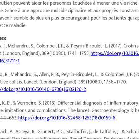
outien peuvent aider les personnes touchées à mener une vie riche
e. Grâce à une approche multidisciplinaire et aux progrès constants
’avenir semble de plus en plus encourageant pour les patients qui 
ette maladie.
es
, J., Mehandru, S., Colombel, J. F., & Peyrin-Biroulet, L. (2017). Crohn's
t (London, England), 389(10080), 1741–1755.
https://doi.org/10.101
16)31711-1
, R., Mehandru, S., Allen, P. B., Peyrin-Biroulet, L., & Colombel, J. F. (2
tive colitis. Lancet (London, England), 389(10080), 1756–1770.
://doi.org/10.1016/S0140-6736(16)32126-2
 K. B., & Vermeire, S. (2018). Differential diagnosis of inflammator
se: imitations and complications. The lancet. Gastroenterology & h
 644–653.
https://doi.org/10.1016/S2468-1253(18)30159-6
ach, A., Atreya, R., Grunert, P. C., Stallhofer, J., de Laffolie, J., & Schmi