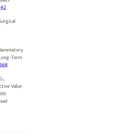
blatt
142
Surgical
Inflammatory
f Long-Term
0668
G.,
ctive Value
ith
owel