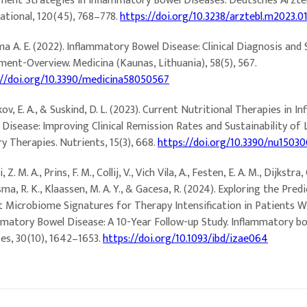
ment Strategies in Inflammatory Bowel Diseases. Deutsches Arzte
ational, 120(45), 768–778.
https://doi.org/10.3238/arztebl.m2023.0
 A. E. (2022). Inflammatory Bowel Disease: Clinical Diagnosis and 
ent-Overview. Medicina (Kaunas, Lithuania), 58(5), 567.
://doi.org/10.3390/medicina58050567
ov, E. A., & Suskind, D. L. (2023). Current Nutritional Therapies in 
 Disease: Improving Clinical Remission Rates and Sustainability o
y Therapies. Nutrients, 15(3), 668.
https://doi.org/10.3390/nu1503
, Z. M. A., Prins, F. M., Collij, V., Vich Vila, A., Festen, E. A. M., Dijkstra, 
a, R. K., Klaassen, M. A. Y., & Gacesa, R. (2024). Exploring the Predi
t Microbiome Signatures for Therapy Intensification in Patients W
mmatory Bowel Disease: A 10-Year Follow-up Study. Inflammatory b
es, 30(10), 1642–1653.
https://doi.org/10.1093/ibd/izae064