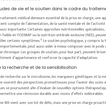
udes de vie et le soutien dans le cadre du traitem
traitement médical demeure essentiel de la prise en charge, une ap
tient compte de l’alimentation, de la santé mentale et de l’activité
aussi importante. Certaines approches nutritionnelles spécialisée
n faible en FODMAP ou la nutrition entérale exclusive (NEE), peuven
6
ôler certains symptômes.
Le soutien psychologique, y compris la 
omportementale, peut aussi aider à mieux composer avec le poids
e chronique. Les groupes de soutien, pour leur part, peuvent briser
ntiment d’appartenance et renforcer la capacité d’adaptation.
e la recherche et de la sensibilisation
 de recherche sur le microbiome, les marqueurs génétiques et la m
ée ouvrent des perspectives prometteuses pour l’avenir des soins e
ques se poursuivent afin d’évaluer de nouvelles options thérapeutiq
permettre une rémission durable avec moins d’effets indésirables.
ne MII vient avec son lot de défis, mais une prise en charge proact