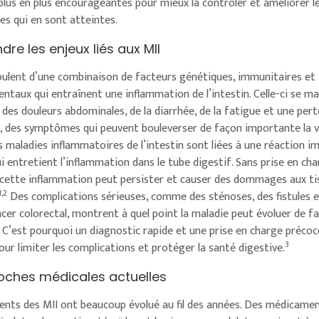
plus en plus encourageantes pour mieux la contrôler et améliorer l
es qui en sont atteintes.
e les enjeux liés aux MII
écoulent d’une combinaison de facteurs génétiques, immunitaires et
ntaux qui entraînent une inflammation de l’intestin. Celle-ci se m
des douleurs abdominales, de la diarrhée, de la fatigue et une pert
e, des symptômes qui peuvent bouleverser de façon importante la v
es maladies inflammatoires de l’intestin sont liées à une réaction 
 entretient l’inflammation dans le tube digestif. Sans prise en ch
 cette inflammation peut persister et causer des dommages aux ti
1,2
Des complications sérieuses, comme des sténoses, des fistules e
cer colorectal, montrent à quel point la maladie peut évoluer de f
 C’est pourquoi un diagnostic rapide et une prise en charge précoc
3‍
our limiter les complications et protéger la santé digestive.
oches médicales actuelles
ents des MII ont beaucoup évolué au fil des années. Des médicam